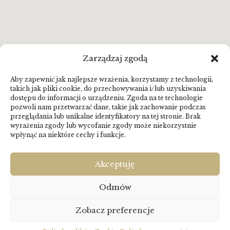
Zarządzaj zgodą
Aby zapewnić jak najlepsze wrażenia, korzystamy z technologii,
takich jak pliki cookie, do przechowywania i/lub uzyskiwania
dostępu do informacji o urządzeniu. Zgoda na te technologie
pozwoli nam przetwarzać dane, takie jak zachowanie podczas
przeglądania lub unikalne identyfikatory na tej stronie. Brak
wyrażenia zgody lub wycofanie zgody może niekorzystnie
wpłynąć na niektóre cechy i funkcje.
Akceptuję
Wszystkie prawa zastrzeżone 2026
Polityka prywatności
Odmów
Polityka cookies
Zobacz preferencje
Wykonanie: WDesign