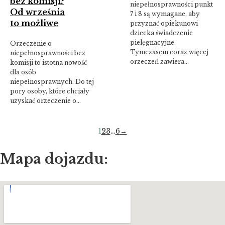
bez komisji?
niepełnosprawności punkt
Od września
7 i 8 są wymagane, aby
to możliwe
przyznać opiekunowi
dziecka świadczenie
pielęgnacyjne.
Orzeczenie o
Tymczasem coraz więcej
niepełnosprawności bez
orzeczeń zawiera…
komisji to istotna nowość
dla osób
niepełnosprawnych. Do tej
pory osoby, które chciały
uzyskać orzeczenie o…
1
2
3
…
6
→
Mapa dojazdu: