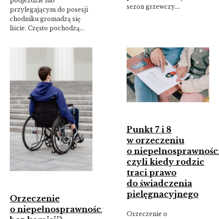
podjeździe lub
sezon grzewczy.…
przylegającym do posesji
chodniku gromadzą się
liście. Często pochodzą…
Punkt 7 i 8
w orzeczeniu
o niepełnosprawności
czyli kiedy rodzic
traci prawo
do świadczenia
pielęgnacyjnego
Orzeczenie
o niepełnosprawności
Orzeczenie o