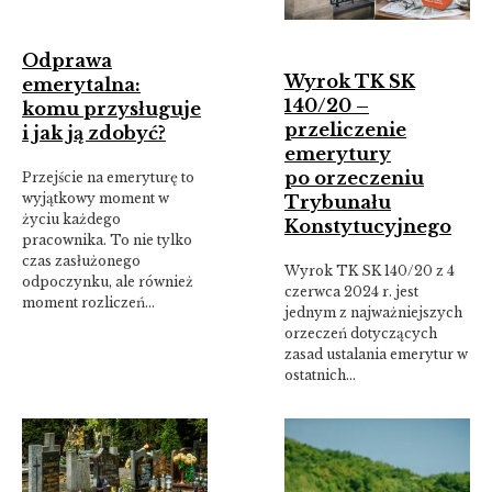
Odprawa
Wyrok TK SK
emerytalna:
140/20 –
komu przysługuje
przeliczenie
i jak ją zdobyć?
emerytury
po orzeczeniu
Przejście na emeryturę to
wyjątkowy moment w
Trybunału
życiu każdego
Konstytucyjnego
pracownika. To nie tylko
czas zasłużonego
Wyrok TK SK 140/20 z 4
odpoczynku, ale również
czerwca 2024 r. jest
moment rozliczeń…
jednym z najważniejszych
orzeczeń dotyczących
zasad ustalania emerytur w
ostatnich…