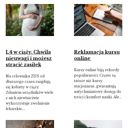
L4 w ciąży. Chwila
Reklamacja kursu
nieuwagi i możesz
online
stracić zasiłek
Kursy online biją rekordy
popularności. Często są
Na celowniku ZUS od
tańsze niż kursy
dłuższego czasu znajdują
stacjonarne, gwarantują
się kobiety w ciąży.
natychmiastowy dostęp do
Zdaniem urzędników wiele
treści i komfort nauki. Ale…
z nich niewłaściwie
wykorzystuje zwolnienie
lekarskie,…