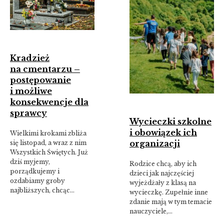
Kradzież
na cmentarzu –
postępowanie
i możliwe
konsekwencje dla
sprawcy
Wycieczki szkolne
i obowiązek ich
Wielkimi krokami zbliża
organizacji
się listopad, a wraz z nim
Wszystkich Świętych. Już
dziś myjemy,
Rodzice chcą, aby ich
porządkujemy i
dzieci jak najczęściej
ozdabiamy groby
wyjeżdżały z klasą na
najbliższych, chcąc…
wycieczkę. Zupełnie inne
zdanie mają w tym temacie
nauczyciele,…