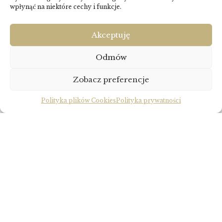
wpłynąć na niektóre cechy i funkcje.
Akceptuję
Odmów
Zobacz preferencje
Polityka plików Cookies
Polityka prywatności
Z chwilą śmierci spadkodawcy majątek
oraz zobowiązania zmarłego przechodzą
na spadkobierców. Jednakże sam fakt śmierci
spadkodawcy nie oznacza, że daną osobę można
uznać za spadkobiercę. Koniecznym jest bowiem
wystąpienie przez spadkobiercę do sądu z wnioskiem