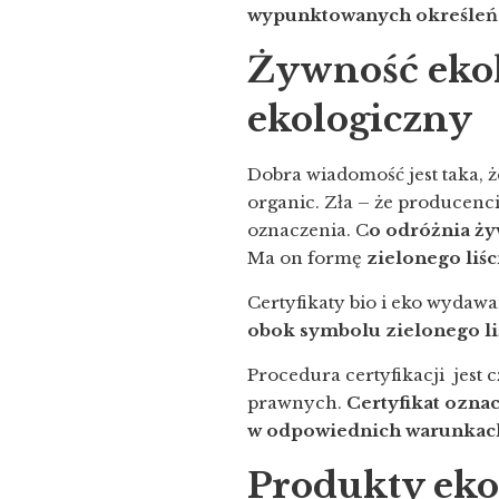
wypunktowanych określeń
Żywność ekol
ekologiczny
Dobra wiadomość jest taka, 
organic. Zła – że producenc
oznaczenia. C
o odróżnia ży
Ma on formę
zielonego liśc
Certyfikaty bio i eko wydawa
obok symbolu zielonego li
Procedura certyfikacji jes
prawnych.
Certyfikat ozna
w odpowiednich warunkac
Produkty ekol