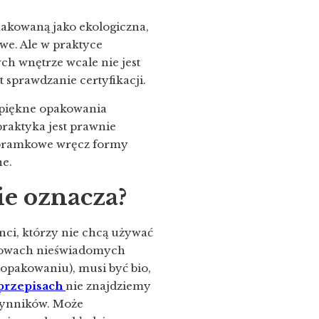
akowaną jako ekologiczna,
owe. Ale w praktyce
h wnętrze wcale nie jest
 sprawdzanie certyfikacji.
ą piękne opakowania
 praktyka jest prawnie
podbramkowe wręcz formy
ne.
ie oznacza?
nci, którzy nie chcą używać
 głowach nieświadomych
 opakowaniu), musi być bio,
przepisach
nie znajdziemy
czynników. Może