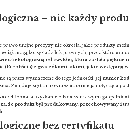
.
ogiczna –
nie każdy produk
że prawo unijne precyzyjnie określa, jakie produkty możn
i wciąż mogą korzystać z luk prawnych, przez które umies
wność ekologiczną od zwykłej, która została pięknie 
ia (Euroliścia) z gwiazdkami takimi, jakie występują w
ne są przez wyznaczone do tego jednostki. Jej
numer kod
ścia
. Znajduje się tam również informacja dotycząca po
t czasochłonna, a uzyskanie odznaczenia wymaga spełnie
cza, że produkt był produkowany, przechowywany i t
h
.
ogiczne bez certyfikatu