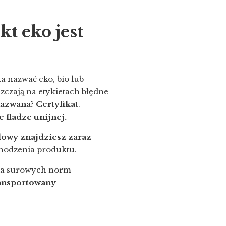
t eko jest
a nazwać eko, bio lub
zczają na etykietach błędne
nazwana? Certyfikat
.
e fladze unijnej.
owy znajdziesz zaraz
chodzenia produktu.
nia surowych norm
ransportowany