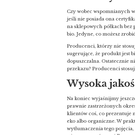
Czy wobec wspomnianych wyż
jeśli nie posiada ona certyfi
na sklepowych półkach bez p
bio. Jedyne, co możesz zrobi
Producenci, którzy nie stos
sugerujące, że produkt jest b
dopuszczalna. Ostatecznie n
przekazu? Producenci stosują
Wysoka jakoś
Na koniec wyjaśnijmy jeszcz
prawnie zastrzeżonych okreś
klientów coś, co prezentuje 
eko albo organiczne. W prakt
wytłumaczenia tego pojęcia,