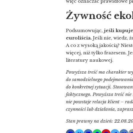
więc oznaczać prawidłowe p
Żywność eko
Podsumowując,
jeśli kupuj
euroliścia.
Jeśli nie, wiedz
A co z wysoką jakością? Nies
więcej, niż tylko frazesem. 
literatury naukowej.
Powyższa treść ma charakter wył
do samodzielnego podejmowania j
do konkretnej sytuacji. Stosowa
faktycznego. Powyższa treść nie 
nie powstaje relacja klient – r
czynności lub działania, zapra
Stan prawny na dzień: 22.08.20