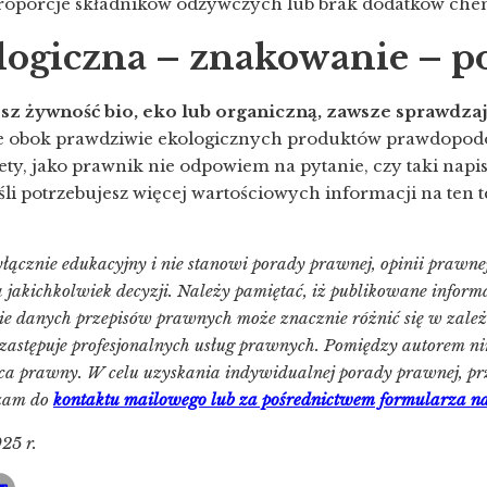
roporcje składników odżywczych lub brak dodatków che
logiczna – znakowanie – 
esz żywność bio, eko lub organiczną, zawsze sprawdza
, że obok prawdziwie ekologicznych produktów prawdopodo
tety, jako prawnik nie odpowiem na pytanie, czy taki napi
Jeśli potrzebujesz więcej wartościowych informacji na ten
ącznie edukacyjny i nie stanowi porady prawnej, opinii prawne
akichkolwiek decyzji. Należy pamiętać, iż publikowane informa
nie danych przepisów prawnych może znacznie różnić się w zależ
zastępuje profesjonalnych usług prawnych. Pomiędzy autorem ninie
adca prawny. W celu uzyskania indywidualnej porady prawnej, pr
szam do
kontaktu mailowego lub za pośrednictwem formularza na 
25 r.