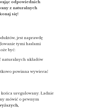
ywając odpowiednich
wany z naturalnych
konaj się!
oduktów, jest naprawdę
nglowanie tymi hasłami
oże być:
ać naturalnych układów
odatkowo powinna wywierać
do końca uregulowany. Ładnie
żemy mówić o pewnym
wyższych,